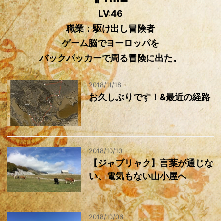
LV:46
職業：駆け出し冒険者
ゲーム脳でヨーロッパを
バックパッカーで周る冒険に出た。
2018/11/18
お久しぶりです！&最近の経路
2018/10/10
【ジャブリャク】言葉が通じな
い、電気もない山小屋へ
2018/10/06