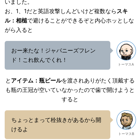
いました。
お、1、1だと英語攻撃しんどいけど複数なら
スキ
ル：相槌
で避けることができるぞと内心ホッとしな
がら入ると
おー来たな！ジャパニーズフレン
ド！これ飲んでくれ！
トーマスA
と
アイテム：瓶ビール
を渡されありがたく頂戴する
も瓶の王冠が空いていなかったので歯で開けようと
すると
ちょっとまって栓抜きがあるから開
けるよ
トーマスB