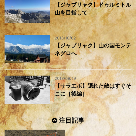
【ジャブリャク】ドゥルミトル
山を目指して
2018/10/02
【ジャブリャク】山の国モンテ
ネグロへ
2018/09/19
【サラエボ】隠れた敵はすぐそ
こに［後編］
注目記事