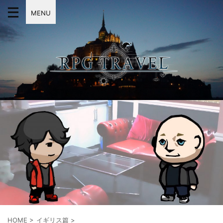
MENU
HOME
>
イギリス篇
>