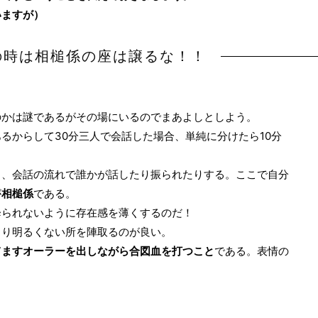
いますが）
の時は相槌係の座は譲るな！！
のかは謎であるがその場にいるのでまあよしとしよう。
るからして30分三人で会話した場合、単純に分けたら10分
く、会話の流れで誰かが話したり振られたりする。ここで自分
が
相槌係
である。
降られないように存在感を薄くするのだ！
まり明るくない所を陣取るのが良い。
てますオーラーを出しながら合図血を打つこと
である。表情の