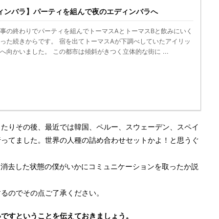
ィンバラ】パーティを組んで夜のエディンバラへ
事の終わりでパーティを組んでトーマスAとトーマスBと飲みにいく
った続きからです。 宿を出てトーマスAが下調べしていたアイリッ
へ向かいました。 この都市は傾斜がきつく立体的な街に ...
ったりその後、最近では韓国、ペルー、スウェーデン、スペイ
行ってました。世界の人種の詰め合わせセットかよ！と思うぐ
から消去した状態の僕がいかにコミュニケーションを取ったか説
するのでその点ご了承ください。
いですということを伝えておきましょう。