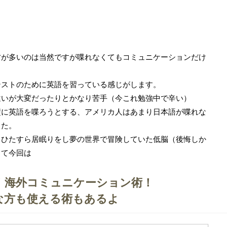
方が多いのは当然ですが喋れなくてもコミュニケーションだけ
テストのために英語を習っている感じがします。
違いが大変だったりとかなり苦手（今これ勉強中で辛い）
璧に英語を喋ろうとする、アメリカ人はあまり日本語が喋れな
した。
中ひたすら居眠りをし夢の世界で冒険していた低脳（後悔しか
して今回は
！海外コミュニケーション術！
な方も使える術もあるよ