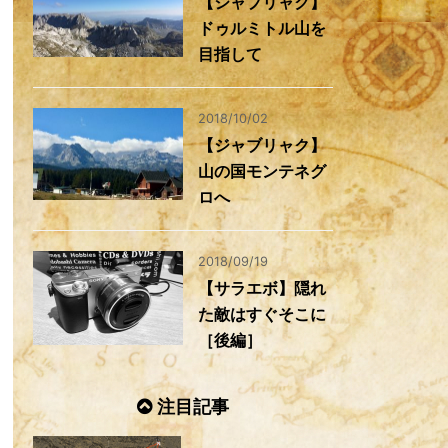
【ジャブリャク】
ドゥルミトル山を
目指して
2018/10/02
【ジャブリャク】
山の国モンテネグ
ロへ
2018/09/19
【サラエボ】隠れ
た敵はすぐそこに
［後編］
注目記事