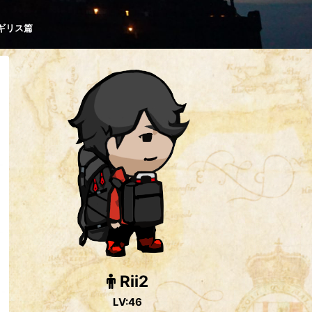
ギリス篇
Rii2
LV:46