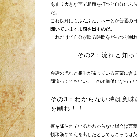
あまり大きな声で相槌を打つと自分にふ
だ。
これ以外にもふんふん、へーとか普通の
聞いていますよ感を出すのだ。
これだけで自分が喋る時間をがっつり削
その2：流れと知っ
会話の流れと相手が喋っている言葉に含
間違っててもいい。上の相槌係になって
その3：わからない時は意味
を削れ！！
何を降られているかわからない場合は言
頓珍漢な答えを出したとしてもこっちは