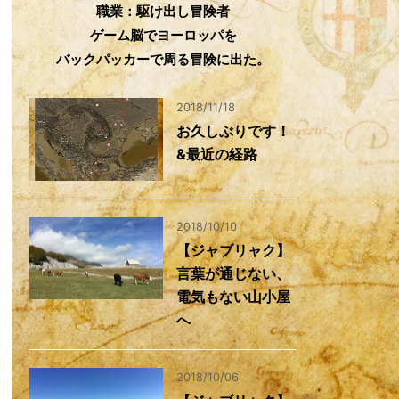
職業：駆け出し冒険者
ゲーム脳でヨーロッパを
バックパッカーで周る冒険に出た。
2018/11/18
お久しぶりです！
&最近の経路
2018/10/10
【ジャブリャク】
言葉が通じない、
電気もない山小屋
へ
2018/10/06