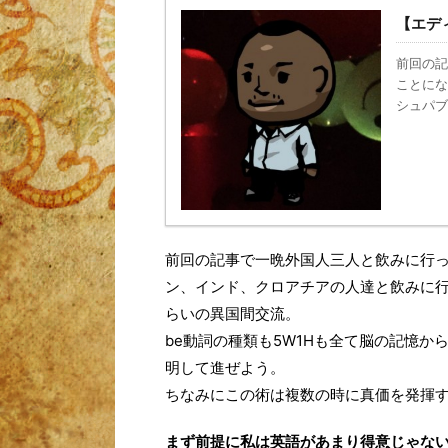
【エデ
前回の記
ことにな
シュパブ
前回の記事で一晩外国人三人と飲みに行
ン、インド、クロアチアの人達と飲みに
らいの異国間交流。
be動詞の種類も5W1Hも全て脳の記憶
明して進ぜよう。
ちなみにこの術は複数の時に真価を発揮
まず前提に私は英語があまり得意じゃな