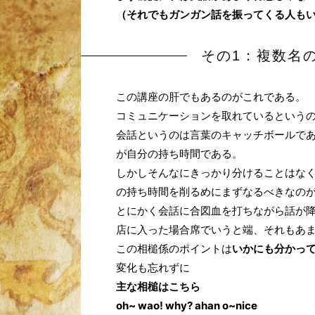
（それでもガンガン話を振ってくる人も
その1：複数名
この講座の肝でもあるのがこれである。
コミュニケーションを取れているという
会話というのは言葉のキャッチボールであ
が自分の持ち時間である。
しかしそんなにきっかり分けることはな
の持ち時間を削るめにまずなるべきなの
とにかく会話に合図血を打ちながら話が
店に入った場合席でいうと端、それもあ
この相槌係のポイントは
いかにも分かっ
変化も忘れずに
主な相槌はこちら
oh~ wao! why? ahan o~nice